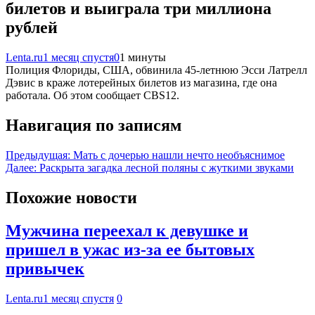
билетов и выиграла три миллиона
рублей
Lenta.ru
1 месяц спустя
0
1 минуты
Полиция Флориды, США, обвинила 45-летнюю Эсси Латрелл
Дэвис в краже лотерейных билетов из магазина, где она
работала. Об этом сообщает CBS12.
Навигация по записям
Предыдущая:
Мать с дочерью нашли нечто необъяснимое
Далее:
Раскрыта загадка лесной поляны с жуткими звуками
Похожие новости
Мужчина переехал к девушке и
пришел в ужас из-за ее бытовых
привычек
Lenta.ru
1 месяц спустя
0