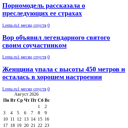
Порномодель рассказала о
преследующих ее страхах
Lenta.ru
1 месяц спустя
0
Вор объявил легендарного святого
своим соучастником
Lenta.ru
1 месяц спустя
0
Женщина упала с высоты 450 метров и
осталась в хорошем настроении
Lenta.ru
1 месяц спустя
0
Август 2026
Пн
Вт
Ср
Чт
Пт
Сб
Вс
1
2
3
4
5
6
7
8
9
10
11
12
13
14
15
16
17
18
19
20
21
22
23