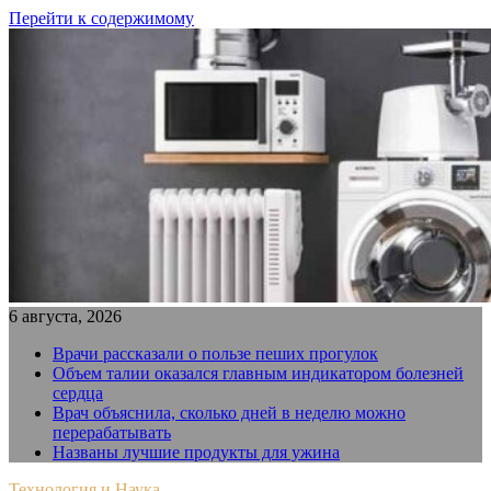
Перейти к содержимому
6 августа, 2026
Врачи рассказали о пользе пеших прогулок
Объем талии оказался главным индикатором болезней
сердца
Врач объяснила, сколько дней в неделю можно
перерабатывать
Названы лучшие продукты для ужина
Технология и Наука