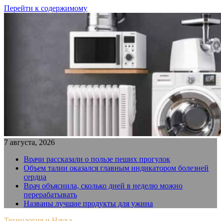
Перейти к содержимому
7 августа, 2026
Врачи рассказали о пользе пеших прогулок
Объем талии оказался главным индикатором болезней
сердца
Врач объяснила, сколько дней в неделю можно
перерабатывать
Названы лучшие продукты для ужина
Технология и Наука