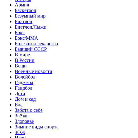
Армия
Баскетбол
Безумный мир
Биатлон
Биатлон/Лыжи
Бокс
Бокс/MMA
Болезни и лекарства
Бывший СССР
В мире
В России
Вещи
Военные новости
Волейбол
Гаджеты
Гандбол
Дети
Дом и сад
Еда
Забота о себе
Звёзды
Здоровье
Зимние виды спорта
ЗОЖ
Игры