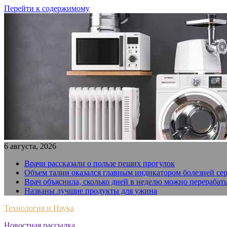
Перейти к содержимому
6 августа, 2026
Врачи рассказали о пользе пеших прогулок
Объем талии оказался главным индикатором болезней се
Врач объяснила, сколько дней в неделю можно перерабат
Названы лучшие продукты для ужина
Технология и Наука
Новостная рассылка