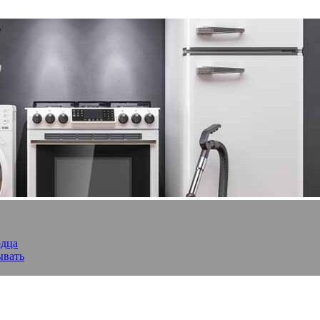
рдца
ывать