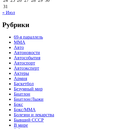
24
25
26
27
28
29
30
31
« Июл
Рубрики
69-я параллель
MMA
Авто
Автоновости
Автособытия
Автоспорт
Автоэксперт
Актеры
Армия
Баскетбол
Безумный мир
Биатлон
Биатлон/Лыжи
Бокс
Бокс/MMA
Болезни и лекарства
Бывший СССР
В мире