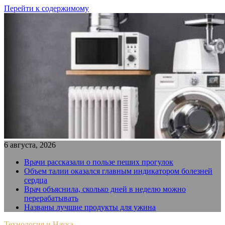
Перейти к содержимому
6 августа, 2026
Врачи рассказали о пользе пеших прогулок
Объем талии оказался главным индикатором болезней
сердца
Врач объяснила, сколько дней в неделю можно
перерабатывать
Названы лучшие продукты для ужина
Технология и Наука