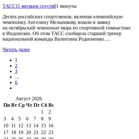
ТАСС
11 месяцев спустя
0
1 минуты
Десять российских спортсменов, включая олимпийскую
чемпионку Ангелину Мельникову, вошли в заявку
на октябрьский чемпионат мира по спортивной гимнастике
в Индонезии. Об этом ТАСС сообщила старший тренер
национальной команды Валентина Родионенко….
Читать далее
1
2
3
…
6
Август 2026
Пн
Вт
Ср
Чт
Пт
Сб
Вс
1
2
3
4
5
6
7
8
9
10
11
12
13
14
15
16
17
18
19
20
21
22
23