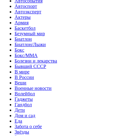
Автособытия
Автоспорт
Автоэксперт
Актеры
Армия
Баскетбол
Безумный мир
Биатлон
Биатлон/Лыжи
Бокс
Бокс/MMA
Болезни и лекарства
Бывший СССР
В мире
В России
Вещи
Военные новости
Волейбол
Гаджеты
Гандбол
Дети
Дом и сад
Еда
Забота о себе
Звёзды