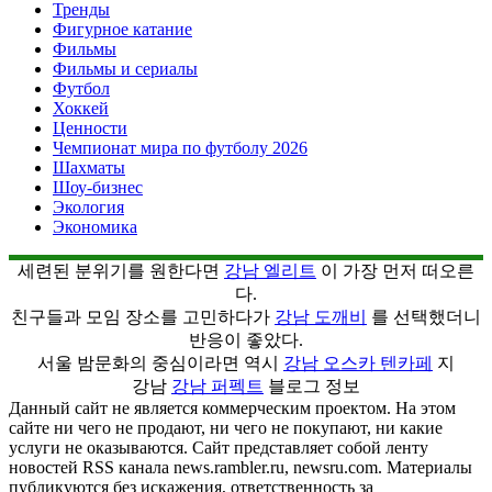
Тренды
Фигурное катание
Фильмы
Фильмы и сериалы
Футбол
Хоккей
Ценности
Чемпионат мира по футболу 2026
Шахматы
Шоу-бизнес
Экология
Экономика
세련된 분위기를 원한다면
강남 엘리트
이 가장 먼저 떠오른
다.
친구들과 모임 장소를 고민하다가
강남 도깨비
를 선택했더니
반응이 좋았다.
서울 밤문화의 중심이라면 역시
강남 오스카 텐카페
지
강남
강남 퍼펙트
블로그 정보
Данный сайт не является коммерческим проектом. На этом
сайте ни чего не продают, ни чего не покупают, ни какие
услуги не оказываются. Сайт представляет собой ленту
новостей RSS канала news.rambler.ru, newsru.com. Материалы
публикуются без искажения, ответственность за