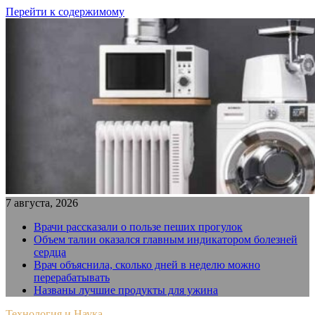
Перейти к содержимому
7 августа, 2026
Врачи рассказали о пользе пеших прогулок
Объем талии оказался главным индикатором болезней
сердца
Врач объяснила, сколько дней в неделю можно
перерабатывать
Названы лучшие продукты для ужина
Технология и Наука