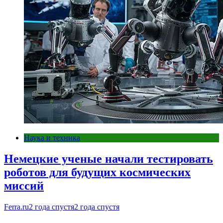
Наука и техника
Немецкие ученые начали тестировать
роботов для будущих космических
миссий
Ferra.ru
2 года спустя
2 года спустя