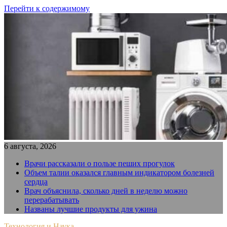
Перейти к содержимому
6 августа, 2026
Врачи рассказали о пользе пеших прогулок
Объем талии оказался главным индикатором болезней
сердца
Врач объяснила, сколько дней в неделю можно
перерабатывать
Названы лучшие продукты для ужина
Технология и Наука