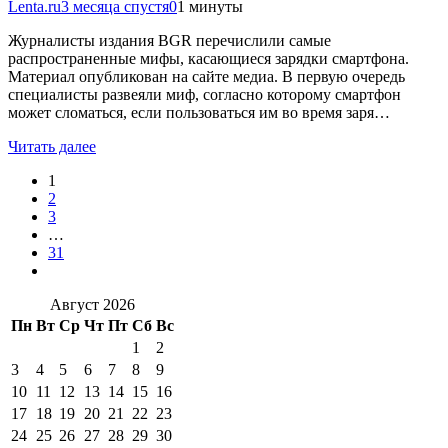
Lenta.ru
3 месяца спустя
0
1 минуты
Журналисты издания BGR перечислили самые
распространенные мифы, касающиеся зарядки смартфона.
Материал опубликован на сайте медиа. В первую очередь
специалисты развеяли миф, согласно которому смартфон
может сломаться, если пользоваться им во время заря…
Читать далее
1
2
3
…
31
Август 2026
Пн
Вт
Ср
Чт
Пт
Сб
Вс
1
2
3
4
5
6
7
8
9
10
11
12
13
14
15
16
17
18
19
20
21
22
23
24
25
26
27
28
29
30