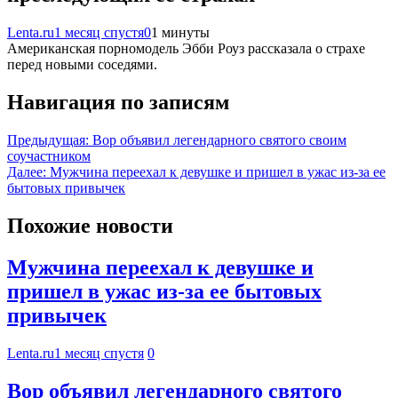
Lenta.ru
1 месяц спустя
0
1 минуты
Американская порномодель Эбби Роуз рассказала о страхе
перед новыми соседями.
Навигация по записям
Предыдущая:
Вор объявил легендарного святого своим
соучастником
Далее:
Мужчина переехал к девушке и пришел в ужас из-за ее
бытовых привычек
Похожие новости
Мужчина переехал к девушке и
пришел в ужас из-за ее бытовых
привычек
Lenta.ru
1 месяц спустя
0
Вор объявил легендарного святого