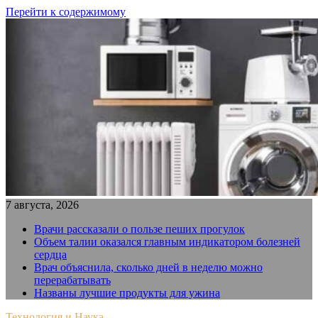
Перейти к содержимому
7 августа, 2026
Врачи рассказали о пользе пеших прогулок
Объем талии оказался главным индикатором болезней
сердца
Врач объяснила, сколько дней в неделю можно
перерабатывать
Названы лучшие продукты для ужина
Технология и Наука