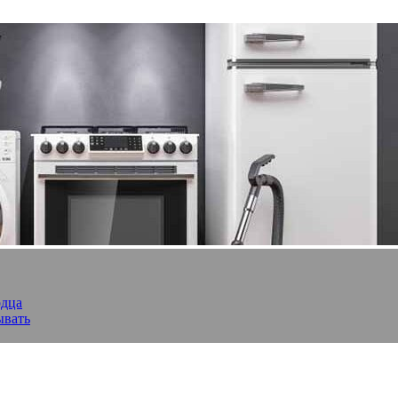
рдца
ывать