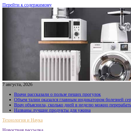
Перейти к содержимому
7 августа, 2026
Врачи рассказали о пользе пеших прогулок
Объем талии оказался главным индикатором болезней се
Врач объяснила, сколько дней в неделю можно перерабат
Названы лучшие продукты для ужина
Технология и Наука
Новостная рассылка