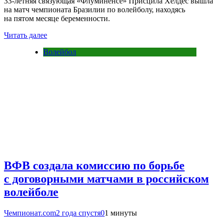
33-летняя связующая «Флуминенсе» Присцила Хелдес вышла
на матч чемпионата Бразилии по волейболу, находясь
на пятом месяце беременности.
Читать далее
Волейбол
ВФВ создала комиссию по борьбе
с договорными матчами в российском
волейболе
Чемпионат.com
2 года спустя
0
1 минуты