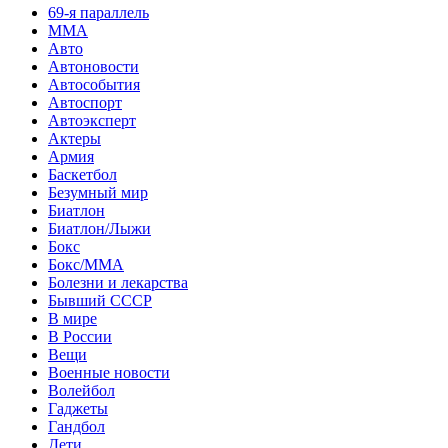
69-я параллель
MMA
Авто
Автоновости
Автособытия
Автоспорт
Автоэксперт
Актеры
Армия
Баскетбол
Безумный мир
Биатлон
Биатлон/Лыжи
Бокс
Бокс/MMA
Болезни и лекарства
Бывший СССР
В мире
В России
Вещи
Военные новости
Волейбол
Гаджеты
Гандбол
Дети