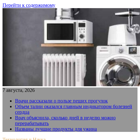
Перейти к содержимому
7 августа, 2026
Врачи рассказали о пользе пеших прогулок
Объем талии оказался главным индикатором болезней
сердца
Врач объяснила, сколько дней в неделю можно
перерабатывать
Названы лучшие продукты для ужина
Технология и Наука