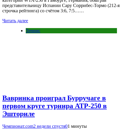
категории WTA-250 в Гамбурге, Германия, обыграв
представительницу Испании Сару Соррибес-Тормо (212-я
строчка рейтинга) со счётом 3:6, 7:5……
Читать далее
Теннис
Вавринка проиграл Бурручаге в
первом круге турнира ATP-250 в
Эшториле
Чемпионат.com
2 недели спустя
0
1 минуты