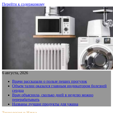
Перейти к содержимому
6 августа, 2026
Врачи рассказали о пользе пеших прогулок
Объем талии оказался главным индикатором болезней
сердца
Врач объяснила, сколько дней в неделю можно
перерабатывать
Названы лучшие продукты для ужина
Технология и Наука