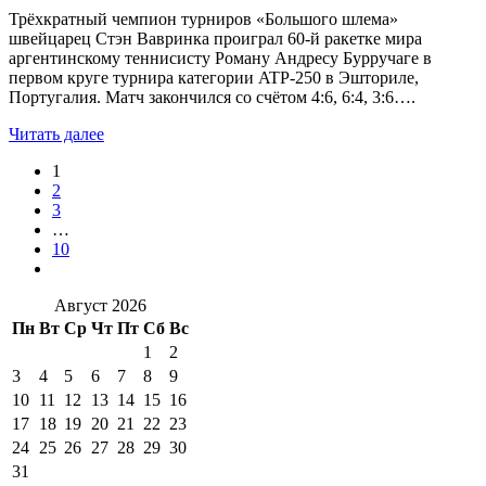
Трёхкратный чемпион турниров «Большого шлема»
швейцарец Стэн Вавринка проиграл 60-й ракетке мира
аргентинскому теннисисту Роману Андресу Бурручаге в
первом круге турнира категории ATP-250 в Эшториле,
Португалия. Матч закончился со счётом 4:6, 6:4, 3:6….
Читать далее
1
2
3
…
10
Август 2026
Пн
Вт
Ср
Чт
Пт
Сб
Вс
1
2
3
4
5
6
7
8
9
10
11
12
13
14
15
16
17
18
19
20
21
22
23
24
25
26
27
28
29
30
31