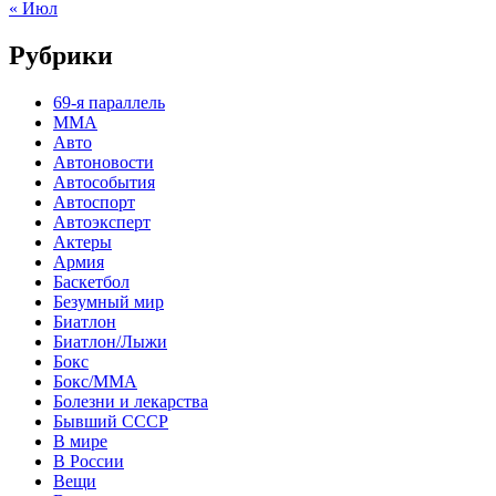
« Июл
Рубрики
69-я параллель
MMA
Авто
Автоновости
Автособытия
Автоспорт
Автоэксперт
Актеры
Армия
Баскетбол
Безумный мир
Биатлон
Биатлон/Лыжи
Бокс
Бокс/MMA
Болезни и лекарства
Бывший СССР
В мире
В России
Вещи