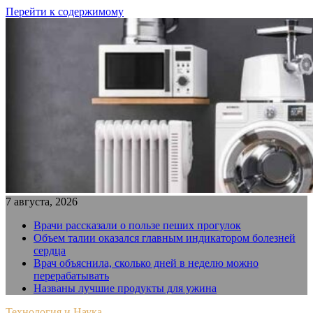
Перейти к содержимому
7 августа, 2026
Врачи рассказали о пользе пеших прогулок
Объем талии оказался главным индикатором болезней
сердца
Врач объяснила, сколько дней в неделю можно
перерабатывать
Названы лучшие продукты для ужина
Технология и Наука