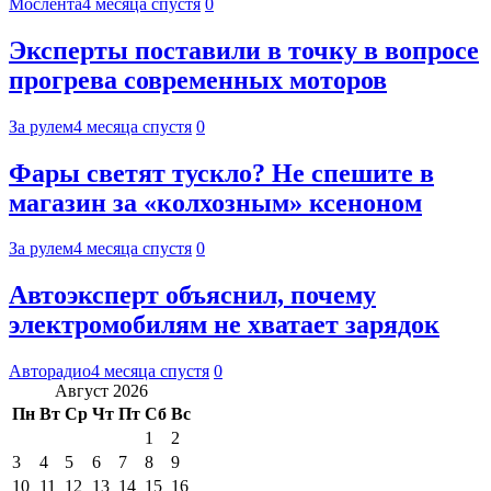
Мослента
4 месяца спустя
0
Эксперты поставили в точку в вопросе
прогрева современных моторов
За рулем
4 месяца спустя
0
Фары светят тускло? Не спешите в
магазин за «колхозным» ксеноном
За рулем
4 месяца спустя
0
Автоэксперт объяснил, почему
электромобилям не хватает зарядок
Авторадио
4 месяца спустя
0
Август 2026
Пн
Вт
Ср
Чт
Пт
Сб
Вс
1
2
3
4
5
6
7
8
9
10
11
12
13
14
15
16