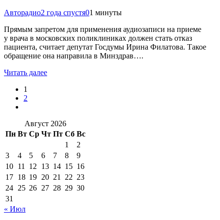
Авторадио
2 года спустя
0
1 минуты
Прямым запретом для применения аудиозаписи на приеме
у врача в московских поликлиниках должен стать отказ
пациента, считает депутат Госдумы Ирина Филатова. Такое
обращение она направила в Минздрав….
Читать далее
1
2
Август 2026
Пн
Вт
Ср
Чт
Пт
Сб
Вс
1
2
3
4
5
6
7
8
9
10
11
12
13
14
15
16
17
18
19
20
21
22
23
24
25
26
27
28
29
30
31
« Июл