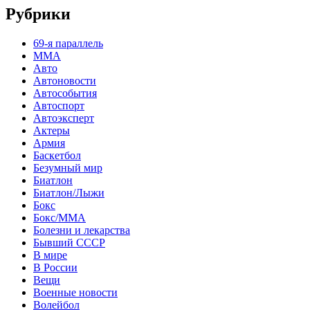
Рубрики
69-я параллель
MMA
Авто
Автоновости
Автособытия
Автоспорт
Автоэксперт
Актеры
Армия
Баскетбол
Безумный мир
Биатлон
Биатлон/Лыжи
Бокс
Бокс/MMA
Болезни и лекарства
Бывший СССР
В мире
В России
Вещи
Военные новости
Волейбол