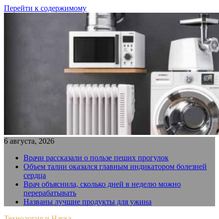
Перейти к содержимому
6 августа, 2026
Врачи рассказали о пользе пеших прогулок
Объем талии оказался главным индикатором болезней
сердца
Врач объяснила, сколько дней в неделю можно
перерабатывать
Названы лучшие продукты для ужина
Технология и Наука