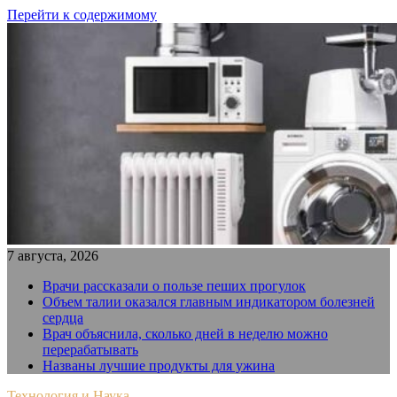
Перейти к содержимому
7 августа, 2026
Врачи рассказали о пользе пеших прогулок
Объем талии оказался главным индикатором болезней
сердца
Врач объяснила, сколько дней в неделю можно
перерабатывать
Названы лучшие продукты для ужина
Технология и Наука