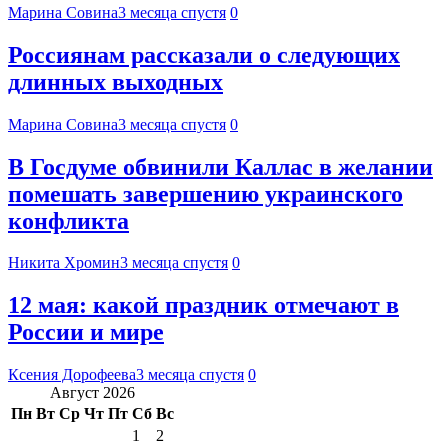
Марина Совина
3 месяца спустя
0
Россиянам рассказали о следующих
длинных выходных
Марина Совина
3 месяца спустя
0
В Госдуме обвинили Каллас в желании
помешать завершению украинского
конфликта
Никита Хромин
3 месяца спустя
0
12 мая: какой праздник отмечают в
России и мире
Ксения Дорофеева
3 месяца спустя
0
Август 2026
Пн
Вт
Ср
Чт
Пт
Сб
Вс
1
2