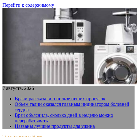
Перейти к содержимому
7 августа, 2026
Врачи рассказали о пользе пеших прогулок
Объем талии оказался главным индикатором болезней
сердца
Врач объяснила, сколько дней в неделю можно
перерабатывать
Названы лучшие продукты для ужина
Технология и Наука