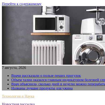
Перейти к содержимому
7 августа, 2026
Врачи рассказали о пользе пеших прогулок
Объем талии оказался главным индикатором болезней се
Врач объяснила, сколько дней в неделю можно перерабат
Названы лучшие продукты для ужина
Технология и Наука
Новостная рассылка