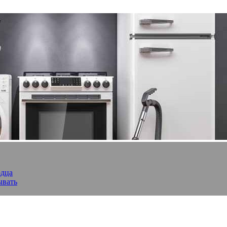
рдца
ывать