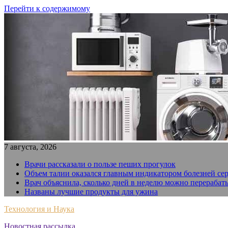
Перейти к содержимому
7 августа, 2026
Врачи рассказали о пользе пеших прогулок
Объем талии оказался главным индикатором болезней се
Врач объяснила, сколько дней в неделю можно перерабат
Названы лучшие продукты для ужина
Технология и Наука
Новостная рассылка