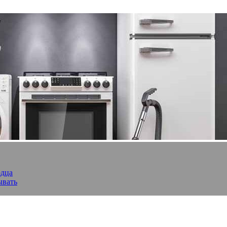
рдца
ывать