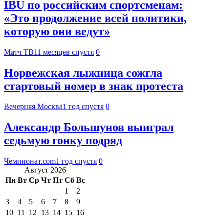
IBU по российским спортсменам:
«Это продолжение всей политики,
которую они ведут»
Матч ТВ
11 месяцев спустя
0
Норвежская лыжница сожгла
стартовый номер в знак протеста
Вечерняя Москва
1 год спустя
0
Александр Большунов выиграл
седьмую гонку подряд
Чемпионат.com
1 год спустя
0
Август 2026
Пн
Вт
Ср
Чт
Пт
Сб
Вс
1
2
3
4
5
6
7
8
9
10
11
12
13
14
15
16