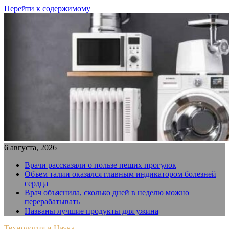
Перейти к содержимому
6 августа, 2026
Врачи рассказали о пользе пеших прогулок
Объем талии оказался главным индикатором болезней
сердца
Врач объяснила, сколько дней в неделю можно
перерабатывать
Названы лучшие продукты для ужина
Технология и Наука