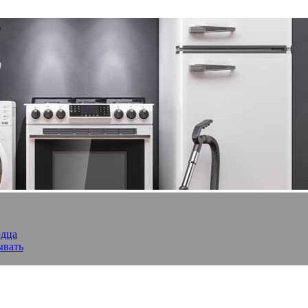
рдца
ывать