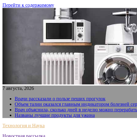
Перейти к содержимому
7 августа, 2026
Врачи рассказали о пользе пеших прогулок
Объем талии оказался главным индикатором болезней се
Врач объяснила, сколько дней в неделю можно перерабат
Названы лучшие продукты для ужина
Технология и Наука
Новостная рассылка