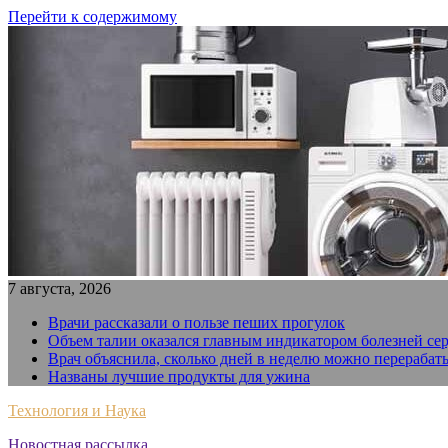
Перейти к содержимому
7 августа, 2026
Врачи рассказали о пользе пеших прогулок
Объем талии оказался главным индикатором болезней се
Врач объяснила, сколько дней в неделю можно перерабат
Названы лучшие продукты для ужина
Технология и Наука
Новостная рассылка