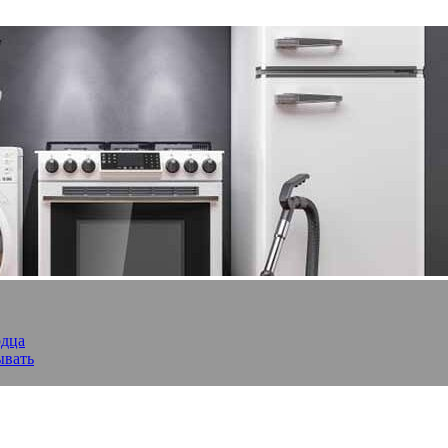
рдца
ывать