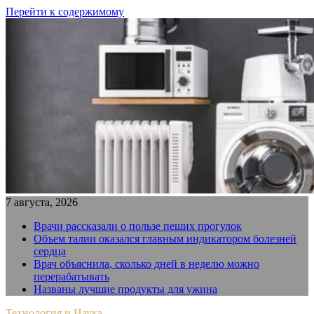
Перейти к содержимому
7 августа, 2026
Врачи рассказали о пользе пеших прогулок
Объем талии оказался главным индикатором болезней
сердца
Врач объяснила, сколько дней в неделю можно
перерабатывать
Названы лучшие продукты для ужина
Технология и Наука