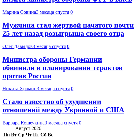
Марина Совина
3 месяца спустя
0
Мужчина стал жертвой начатого почти
25 лет назад розыгрыша своего отца
Олег Давыдов
3 месяца спустя
0
Министра обороны Германии
обвинили в планировании терактов
против России
Никита Хромин
3 месяца спустя
0
Стало известно об ухудшении
отношений между Украиной и США
Варвара Кошечкина
3 месяца спустя
0
Август 2026
Пн
Вт
Ср
Чт
Пт
Сб
Вс