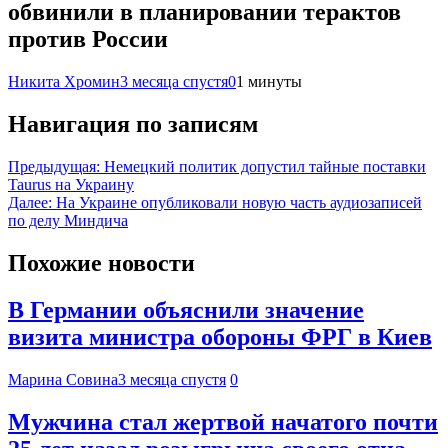
обвинили в планировании терактов
против России
Никита Хромин
3 месяца спустя
0
1 минуты
Навигация по записям
Предыдущая:
Немецкий политик допустил тайные поставки
Taurus на Украину
Далее:
На Украине опубликовали новую часть аудиозаписей
по делу Миндича
Похожие новости
В Германии объяснили значение
визита министра обороны ФРГ в Киев
Марина Совина
3 месяца спустя
0
Мужчина стал жертвой начатого почти