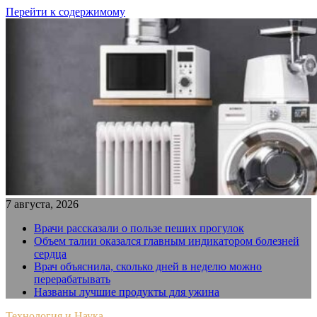
Перейти к содержимому
7 августа, 2026
Врачи рассказали о пользе пеших прогулок
Объем талии оказался главным индикатором болезней
сердца
Врач объяснила, сколько дней в неделю можно
перерабатывать
Названы лучшие продукты для ужина
Технология и Наука