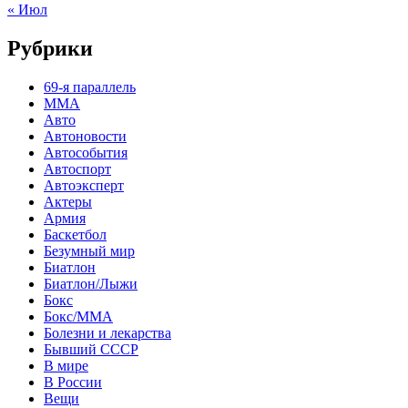
« Июл
Рубрики
69-я параллель
MMA
Авто
Автоновости
Автособытия
Автоспорт
Автоэксперт
Актеры
Армия
Баскетбол
Безумный мир
Биатлон
Биатлон/Лыжи
Бокс
Бокс/MMA
Болезни и лекарства
Бывший СССР
В мире
В России
Вещи