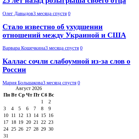
25 лет назад розыгрыша своего отца
Олег Давыдов
3 месяца спустя
0
Стало известно об ухудшении
отношений между Украиной и США
Варвара Кошечкина
3 месяца спустя
0
Каллас сочли слабоумной из-за слов о
России
Мария Большакова
3 месяца спустя
0
Август 2026
Пн
Вт
Ср
Чт
Пт
Сб
Вс
1
2
3
4
5
6
7
8
9
10
11
12
13
14
15
16
17
18
19
20
21
22
23
24
25
26
27
28
29
30
31