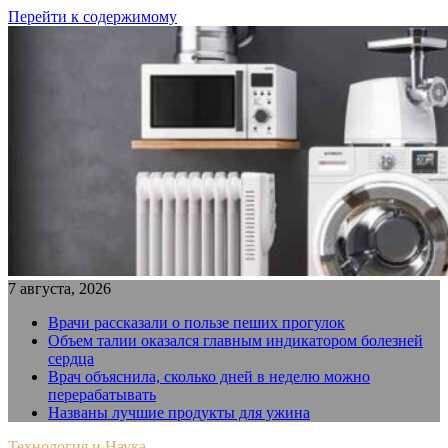
Перейти к содержимому
7 августа, 2026
Врачи рассказали о пользе пеших прогулок
Объем талии оказался главным индикатором болезней
сердца
Врач объяснила, сколько дней в неделю можно
перерабатывать
Названы лучшие продукты для ужина
Технология и Наука