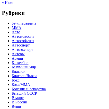
« Июл
Рубрики
69-я параллель
MMA
Авто
Автоновости
Автособытия
Автоспорт
Автоэксперт
Актеры
Армия
Баскетбол
Безумный мир
Биатлон
Биатлон/Лыжи
Бокс
Бокс/MMA
Болезни и лекарства
Бывший СССР
В мире
В России
Вещи