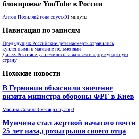
блокировке YouTube в России
Антон Похиляк
2 года спустя
0
1 минуты
Навигация по записям
Предыдущая:
Российские дети насмерть отравились
купленными в магазине пельменями
Далее:
Россияне устремились за жильем в одну курортную
страну
Похожие новости
В Германии объяснили значение
визита министра обороны ФРГ в Киев
Марина Совина
3 месяца спустя
0
Мужчина стал жертвой начатого почти
25 лет назад розыгрыша своего отца