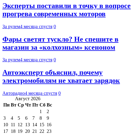
Эксперты поставили в точку в вопросе
прогрева современных моторов
За рулем
4 месяца спустя
0
Фары светят тускло? Не спешите в
магазин за «колхозным» ксеноном
За рулем
4 месяца спустя
0
Автоэксперт объяснил, почему
электромобилям не хватает зарядок
Авторадио
4 месяца спустя
0
Август 2026
Пн
Вт
Ср
Чт
Пт
Сб
Вс
1
2
3
4
5
6
7
8
9
10
11
12
13
14
15
16
17
18
19
20
21
22
23