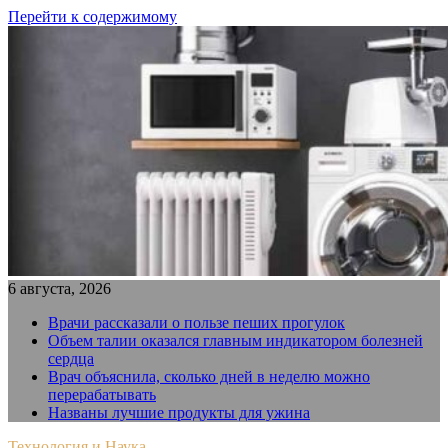
Перейти к содержимому
6 августа, 2026
Врачи рассказали о пользе пеших прогулок
Объем талии оказался главным индикатором болезней
сердца
Врач объяснила, сколько дней в неделю можно
перерабатывать
Названы лучшие продукты для ужина
Технология и Наука