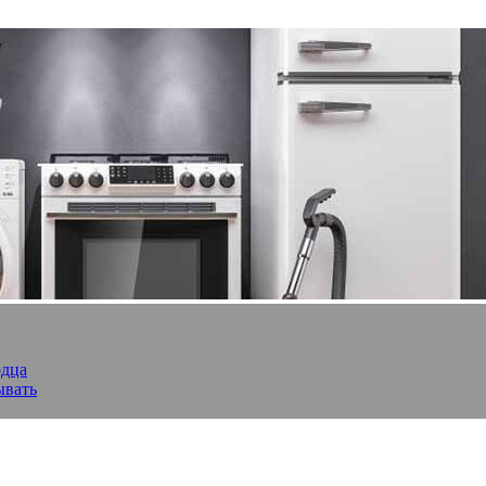
рдца
ывать