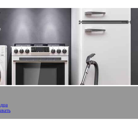
рдца
ывать