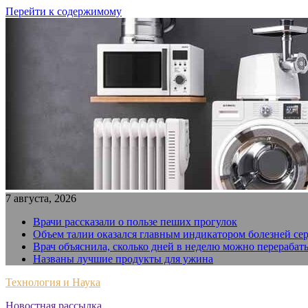
Перейти к содержимому
7 августа, 2026
Врачи рассказали о пользе пеших прогулок
Объем талии оказался главным индикатором болезней се
Врач объяснила, сколько дней в неделю можно перерабат
Названы лучшие продукты для ужина
Технология и Наука
Новостная рассылка