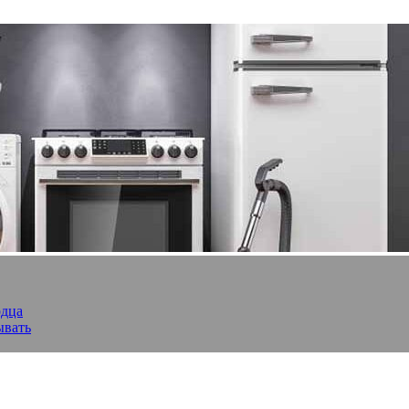
рдца
ывать