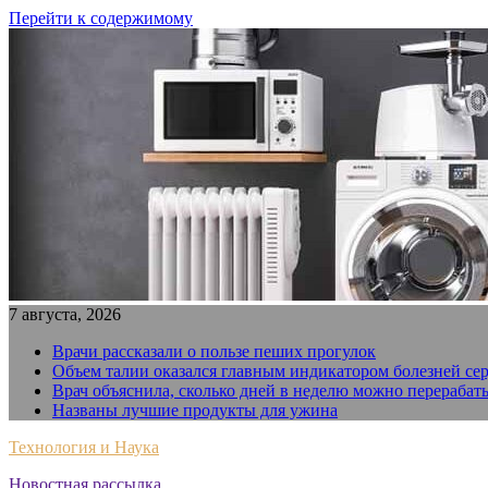
Перейти к содержимому
7 августа, 2026
Врачи рассказали о пользе пеших прогулок
Объем талии оказался главным индикатором болезней се
Врач объяснила, сколько дней в неделю можно перерабат
Названы лучшие продукты для ужина
Технология и Наука
Новостная рассылка