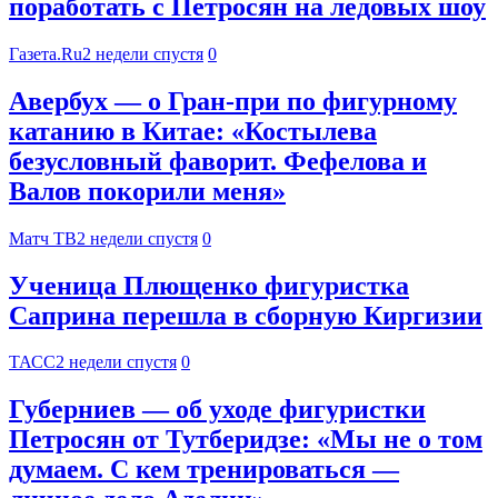
поработать с Петросян на ледовых шоу
Газета.Ru
2 недели спустя
0
Авербух — о Гран‑при по фигурному
катанию в Китае: «Костылева
безусловный фаворит. Фефелова и
Валов покорили меня»
Матч ТВ
2 недели спустя
0
Ученица Плющенко фигуристка
Саприна перешла в сборную Киргизии
ТАСС
2 недели спустя
0
Губерниев — об уходе фигуристки
Петросян от Тутберидзе: «Мы не о том
думаем. С кем тренироваться —