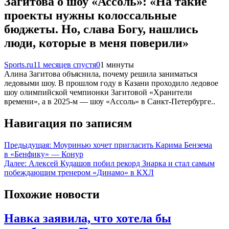
Загитова о шоу «Ассоль»: «На такие
проекты нужны колоссальные
бюджеты. Но, слава Богу, нашлись
люди, которые в меня поверили»
Sports.ru
11 месяцев спустя
0
1 минуты
Алина Загитова объяснила, почему решила заниматься
ледовыми шоу. В прошлом году в Казани проходило ледовое
шоу олимпийской чемпионки Загитовой «Хранители
времени», а в 2025-м — шоу «Ассоль» в Санкт-Петербурге..
Навигация по записям
Предыдущая:
Моуринью хочет пригласить Карима Бензема
в «Бенфику» — Конур
Далее:
Алексей Кудашов побил рекорд Знарка и стал самым
побеждающим тренером «Динамо» в КХЛ
Похожие новости
Навка заявила, что хотела бы