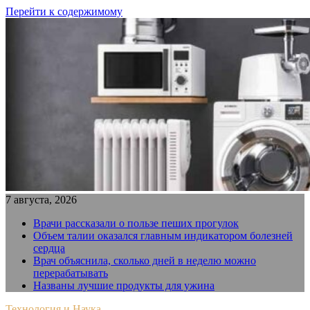
Перейти к содержимому
7 августа, 2026
Врачи рассказали о пользе пеших прогулок
Объем талии оказался главным индикатором болезней
сердца
Врач объяснила, сколько дней в неделю можно
перерабатывать
Названы лучшие продукты для ужина
Технология и Наука