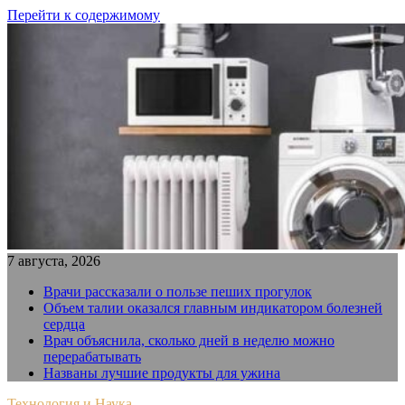
Перейти к содержимому
7 августа, 2026
Врачи рассказали о пользе пеших прогулок
Объем талии оказался главным индикатором болезней
сердца
Врач объяснила, сколько дней в неделю можно
перерабатывать
Названы лучшие продукты для ужина
Технология и Наука