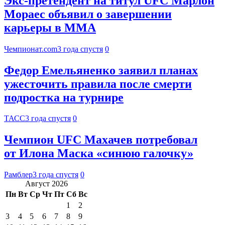
Экс-претендент на титул UFC Марлон
Мораес объявил о завершении
карьеры в ММА
Чемпионат.com
3 года спустя
0
Федор Емельяненко заявил планах
ужесточить правила после смерти
подростка на турнире
ТАСС
3 года спустя
0
Чемпион UFC Махачев потребовал
от Илона Маска «синюю галочку»
Рамблер
3 года спустя
0
Август 2026
Пн
Вт
Ср
Чт
Пт
Сб
Вс
1
2
3
4
5
6
7
8
9