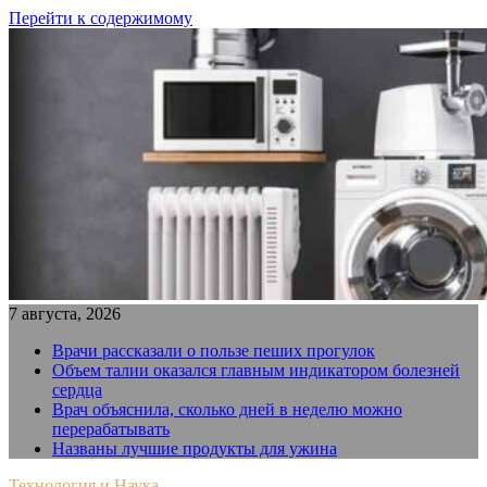
Перейти к содержимому
7 августа, 2026
Врачи рассказали о пользе пеших прогулок
Объем талии оказался главным индикатором болезней
сердца
Врач объяснила, сколько дней в неделю можно
перерабатывать
Названы лучшие продукты для ужина
Технология и Наука