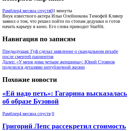
Рамблер
4 месяца спустя
0
1 минуты
Внук известного актера Ильи Олейникова Тимофей Клявер
заявил о том, что решил пойти по стопам дедушки и готов
начать карьеру в кино. Его слова приводит StarHit.
Навигация по записям
Предыдущая:
Гуф сделал заявление о скандальном рехабе
после смертей пациентов
Далее:
«У меня дома четыре женщины»: Юрий Стоянов
поделился деталями непубличной жизни
Похожие новости
«Ей надо петь»: Гагарина высказалась
об образе Бузовой
Рамблер
4 месяца спустя
0
Григорий Лепс рассекретил стоимость