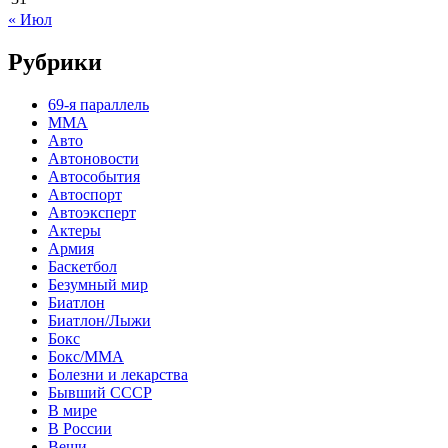
« Июл
Рубрики
69-я параллель
MMA
Авто
Автоновости
Автособытия
Автоспорт
Автоэксперт
Актеры
Армия
Баскетбол
Безумный мир
Биатлон
Биатлон/Лыжи
Бокс
Бокс/MMA
Болезни и лекарства
Бывший СССР
В мире
В России
Вещи