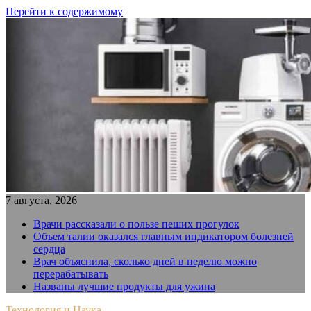
Перейти к содержимому
7 августа, 2026
Врачи рассказали о пользе пеших прогулок
Объем талии оказался главным индикатором болезней
сердца
Врач объяснила, сколько дней в неделю можно
перерабатывать
Названы лучшие продукты для ужина
Технология и Наука