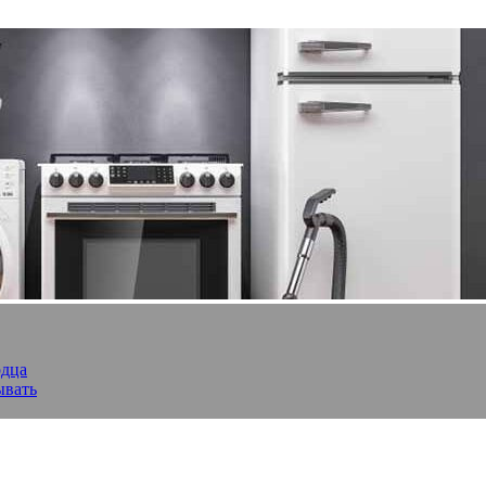
рдца
ывать