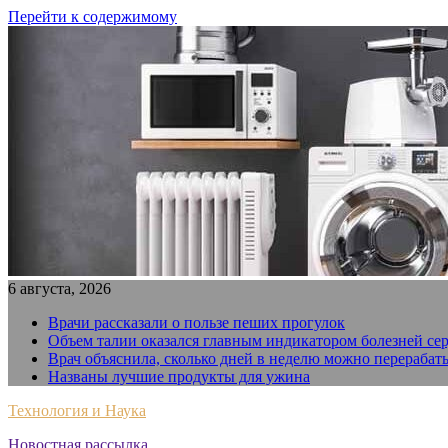
Перейти к содержимому
6 августа, 2026
Врачи рассказали о пользе пеших прогулок
Объем талии оказался главным индикатором болезней се
Врач объяснила, сколько дней в неделю можно перерабат
Названы лучшие продукты для ужина
Технология и Наука
Новостная рассылка