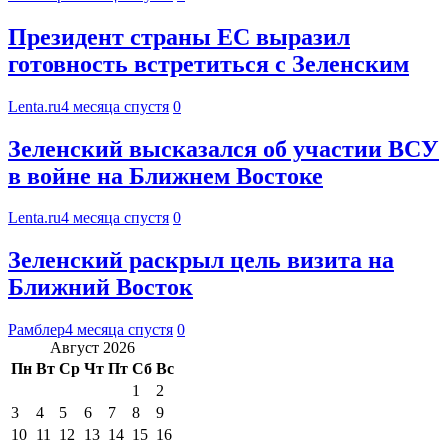
Президент страны ЕС выразил
готовность встретиться с Зеленским
Lenta.ru
4 месяца спустя
0
Зеленский высказался об участии ВСУ
в войне на Ближнем Востоке
Lenta.ru
4 месяца спустя
0
Зеленский раскрыл цель визита на
Ближний Восток
Рамблер
4 месяца спустя
0
Август 2026
Пн
Вт
Ср
Чт
Пт
Сб
Вс
1
2
3
4
5
6
7
8
9
10
11
12
13
14
15
16