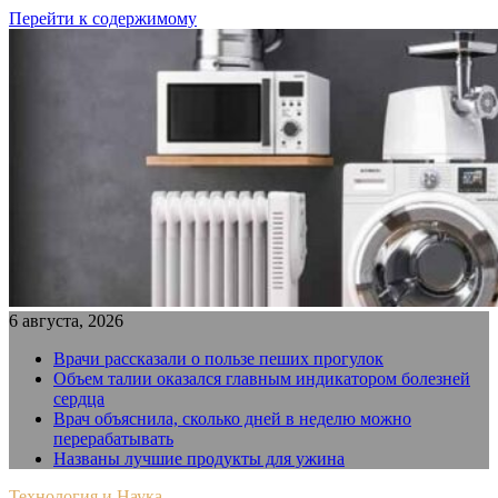
Перейти к содержимому
6 августа, 2026
Врачи рассказали о пользе пеших прогулок
Объем талии оказался главным индикатором болезней
сердца
Врач объяснила, сколько дней в неделю можно
перерабатывать
Названы лучшие продукты для ужина
Технология и Наука