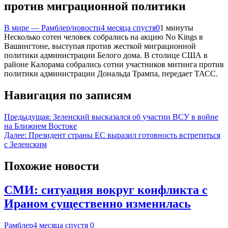
против миграционной политики
В мире — Рамблер/новости
4 месяца спустя
0
1 минуты
Несколько сотен человек собрались на акцию No Kings в
Вашингтоне, выступая против жесткой миграционной
политики администрации Белого дома. В столице США в
районе Калорама собрались сотни участников митинга против
политики администрации Дональда Трампа, передает ТАСС.
Навигация по записям
Предыдущая:
Зеленский высказался об участии ВСУ в войне
на Ближнем Востоке
Далее:
Президент страны ЕС выразил готовность встретиться
с Зеленским
Похожие новости
СМИ: ситуация вокруг конфликта с
Ираном существенно изменилась
Рамблер
4 месяца спустя
0