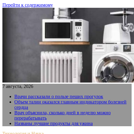
Перейти к содержимому
7 августа, 2026
Врачи рассказали о пользе пеших прогулок
Объем талии оказался главным индикатором болезней
сердца
Врач объяснила, сколько дней в неделю можно
перерабатывать
Названы лучшие продукты для ужина
Технология и Наука