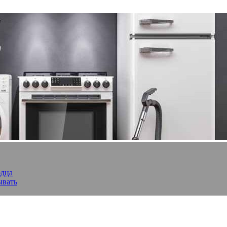
рдца
ывать