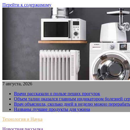
Перейти к содержимому
7 августа, 2026
Врачи рассказали о пользе пеших прогулок
Объем талии оказался главным индикатором болезней се
Врач объяснила, сколько дней в неделю можно перерабат
Названы лучшие продукты для ужина
Технология и Наука
Новостная рассылка