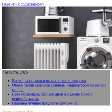
Перейти к содержимому
7 августа, 2026
Врачи рассказали о пользе пеших прогулок
Объем талии оказался главным индикатором болезней
сердца
Врач объяснила, сколько дней в неделю можно
перерабатывать
Названы лучшие продукты для ужина
Технология и Наука