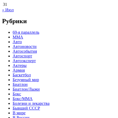
31
« Июл
Рубрики
69-я параллель
MMA
Авто
Автоновости
Автособытия
Автоспорт
Автоэксперт
Актеры
Армия
Баскетбол
Безумный мир
Биатлон
Биатлон/Лыжи
Бокс
Бокс/MMA
Болезни и лекарства
Бывший СССР
В мире
В России