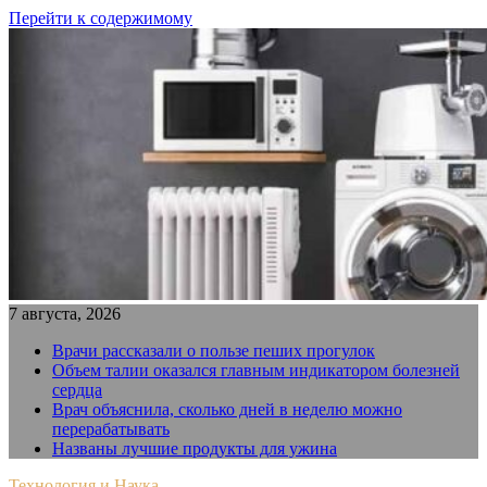
Перейти к содержимому
7 августа, 2026
Врачи рассказали о пользе пеших прогулок
Объем талии оказался главным индикатором болезней
сердца
Врач объяснила, сколько дней в неделю можно
перерабатывать
Названы лучшие продукты для ужина
Технология и Наука