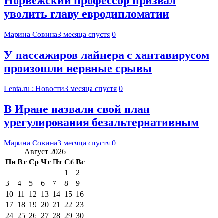
Норвежский профессор призвал
уволить главу евродипломатии
Марина Совина
3 месяца спустя
0
У пассажиров лайнера с хантавирусом
произошли нервные срывы
Lenta.ru : Новости
3 месяца спустя
0
В Иране назвали свой план
урегулирования безальтернативным
Марина Совина
3 месяца спустя
0
Август 2026
Пн
Вт
Ср
Чт
Пт
Сб
Вс
1
2
3
4
5
6
7
8
9
10
11
12
13
14
15
16
17
18
19
20
21
22
23
24
25
26
27
28
29
30