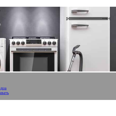
рдца
ывать