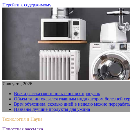
Перейти к содержимому
7 августа, 2026
Врачи рассказали о пользе пеших прогулок
Объем талии оказался главным индикатором болезней се
Врач объяснила, сколько дней в неделю можно перерабат
Названы лучшие продукты для ужина
Технология и Наука
Новостная рассылка