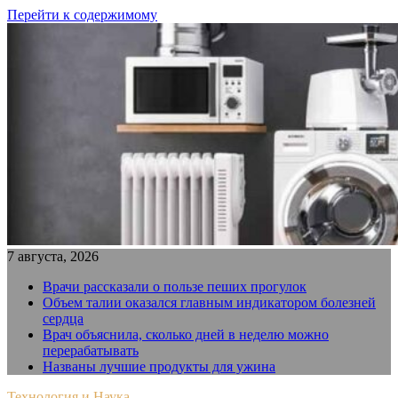
Перейти к содержимому
7 августа, 2026
Врачи рассказали о пользе пеших прогулок
Объем талии оказался главным индикатором болезней
сердца
Врач объяснила, сколько дней в неделю можно
перерабатывать
Названы лучшие продукты для ужина
Технология и Наука