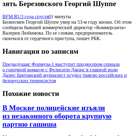
зять Березовского Георгий Шуппе
BFM.RU
3 года спустя
0
1 минуты
Бизнесмен Георгий Шуппе умер на 53-м году жизни. Об этом
сообщила бывший коммерческий директор «Коммерсанта»
Валерия Любимова. По ее словам, предприниматель
скончался от сердечного приступа, пишет РБК.
Навигация по записям
Предыдущая:
Формула-1 выступит продюсером сериала
о гоночной команде с Фелисити Джонс в главной роли
Далее:
Британский журналист осудил травлю российских и
белорусских теннисистов
Похожие новости
В Москве полицейские изъяли
из незаконного оборота крупную
партию гашиша