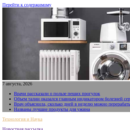
Перейти к содержимому
7 августа, 2026
Врачи рассказали о пользе пеших прогулок
Объем талии оказался главным индикатором болезней се
Врач объяснила, сколько дней в неделю можно перерабат
Названы лучшие продукты для ужина
Технология и Наука
Новостная рассылка