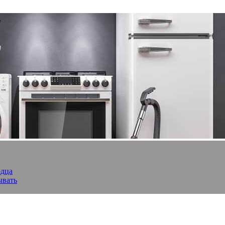
рдца
ывать