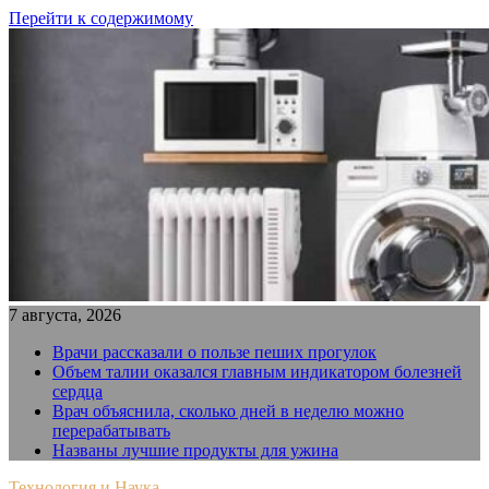
Перейти к содержимому
7 августа, 2026
Врачи рассказали о пользе пеших прогулок
Объем талии оказался главным индикатором болезней
сердца
Врач объяснила, сколько дней в неделю можно
перерабатывать
Названы лучшие продукты для ужина
Технология и Наука