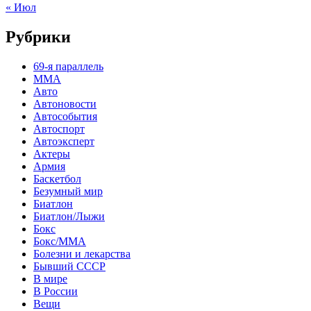
« Июл
Рубрики
69-я параллель
MMA
Авто
Автоновости
Автособытия
Автоспорт
Автоэксперт
Актеры
Армия
Баскетбол
Безумный мир
Биатлон
Биатлон/Лыжи
Бокс
Бокс/MMA
Болезни и лекарства
Бывший СССР
В мире
В России
Вещи