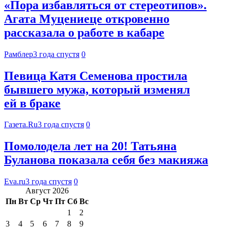
«Пора избавляться от стереотипов».
Агата Муцениеце откровенно
рассказала о работе в кабаре
Рамблер
3 года спустя
0
Певица Катя Семенова простила
бывшего мужа, который изменял
ей в браке
Газета.Ru
3 года спустя
0
Помолодела лет на 20! Татьяна
Буланова показала себя без макияжа
Eva.ru
3 года спустя
0
Август 2026
Пн
Вт
Ср
Чт
Пт
Сб
Вс
1
2
3
4
5
6
7
8
9