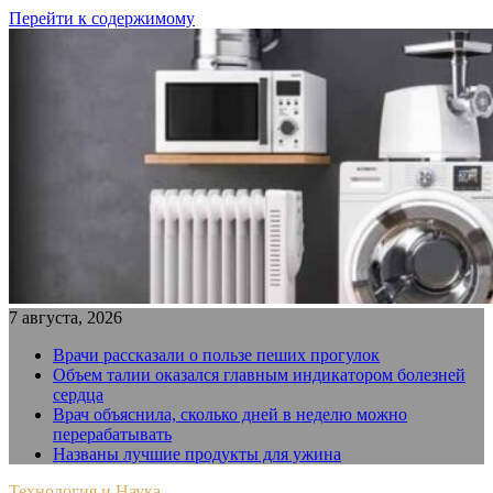
Перейти к содержимому
7 августа, 2026
Врачи рассказали о пользе пеших прогулок
Объем талии оказался главным индикатором болезней
сердца
Врач объяснила, сколько дней в неделю можно
перерабатывать
Названы лучшие продукты для ужина
Технология и Наука