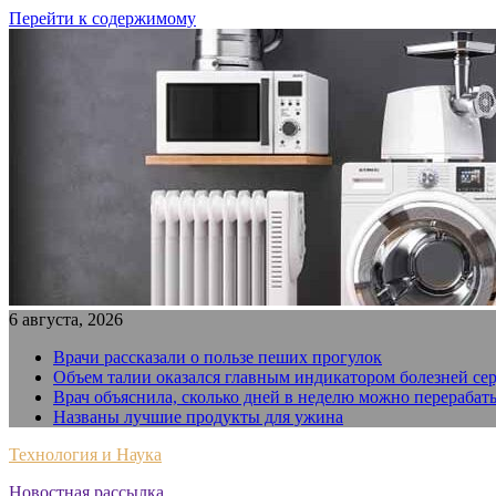
Перейти к содержимому
6 августа, 2026
Врачи рассказали о пользе пеших прогулок
Объем талии оказался главным индикатором болезней се
Врач объяснила, сколько дней в неделю можно перерабат
Названы лучшие продукты для ужина
Технология и Наука
Новостная рассылка