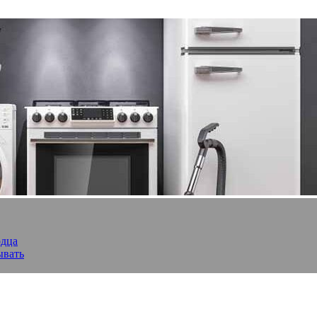
рдца
ывать