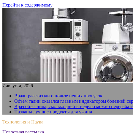
Перейти к содержимому
7 августа, 2026
Врачи рассказали о пользе пеших прогулок
Объем талии оказался главным индикатором болезней се
Врач объяснила, сколько дней в неделю можно перерабат
Названы лучшие продукты для ужина
Технология и Наука
Новостная рассылка