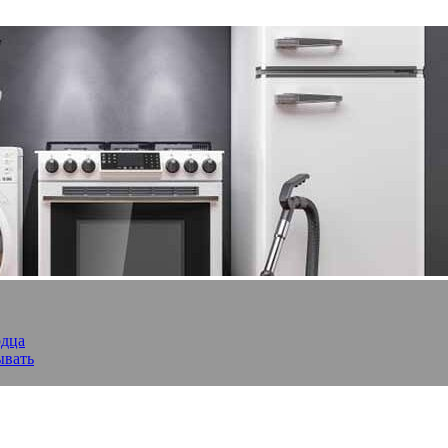
рдца
ывать