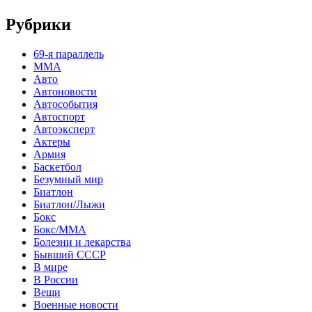
Рубрики
69-я параллель
MMA
Авто
Автоновости
Автособытия
Автоспорт
Автоэксперт
Актеры
Армия
Баскетбол
Безумный мир
Биатлон
Биатлон/Лыжи
Бокс
Бокс/MMA
Болезни и лекарства
Бывший СССР
В мире
В России
Вещи
Военные новости