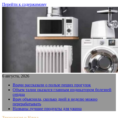
Перейти к содержимому
6 августа, 2026
Врачи рассказали о пользе пеших прогулок
Объем талии оказался главным индикатором болезней
сердца
Врач объяснила, сколько дней в неделю можно
перерабатывать
Названы лучшие продукты для ужина
Технология и Наука