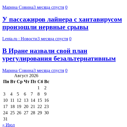
Марина Совина
3 месяца спустя
0
У пассажиров лайнера с хантавирусом
произошли нервные срывы
Lenta.ru : Новости
3 месяца спустя
0
В Иране назвали свой план
урегулирования безальтернативным
Марина Совина
3 месяца спустя
0
Август 2026
Пн
Вт
Ср
Чт
Пт
Сб
Вс
1
2
3
4
5
6
7
8
9
10
11
12
13
14
15
16
17
18
19
20
21
22
23
24
25
26
27
28
29
30
31
« Июл