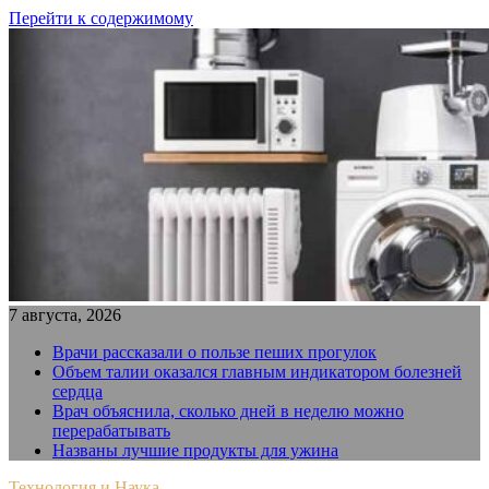
Перейти к содержимому
7 августа, 2026
Врачи рассказали о пользе пеших прогулок
Объем талии оказался главным индикатором болезней
сердца
Врач объяснила, сколько дней в неделю можно
перерабатывать
Названы лучшие продукты для ужина
Технология и Наука