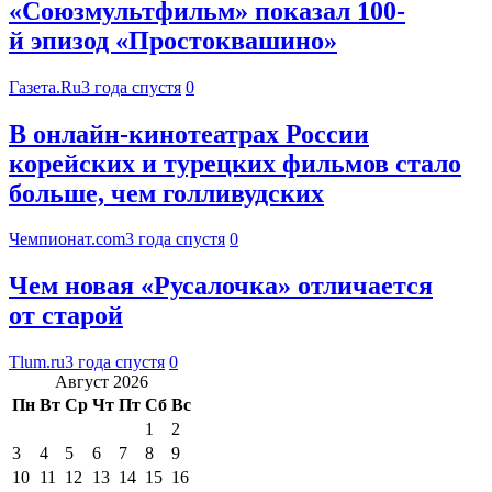
«Союзмультфильм» показал 100-
й эпизод «Простоквашино»
Газета.Ru
3 года спустя
0
В онлайн-кинотеатрах России
корейских и турецких фильмов стало
больше, чем голливудских
Чемпионат.com
3 года спустя
0
Чем новая «Русалочка» отличается
от старой
Tlum.ru
3 года спустя
0
Август 2026
Пн
Вт
Ср
Чт
Пт
Сб
Вс
1
2
3
4
5
6
7
8
9
10
11
12
13
14
15
16