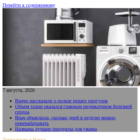
Перейти к содержимому
7 августа, 2026
Врачи рассказали о пользе пеших прогулок
Объем талии оказался главным индикатором болезней
сердца
Врач объяснила, сколько дней в неделю можно
перерабатывать
Названы лучшие продукты для ужина
Технология и Наука