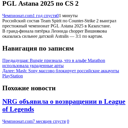
PGL Astana 2025 по CS 2
Чемпионат.com
1 год спустя
0
1 минуты
Российский состав Team Spirit по Counter-Strike 2 выиграл
престижный чемпионат PGL Astana 2025 в Казахстане.
В гранд-финала пятёрка Леонида chopper Вишнякова
оказалась сильнее датской Astralis — 3:1 по картам.
Навигация по записям
Предыдущая:
Bungie признала, что в альфе Marathon
использовала украденные арты
Далее:
Mash: Sony массово блокирует российские аккаунты
PlayStation
Похожие новости
NRG объявила о возвращении в League
of Legends
Чемпионат.com
7 месяцев спустя
0