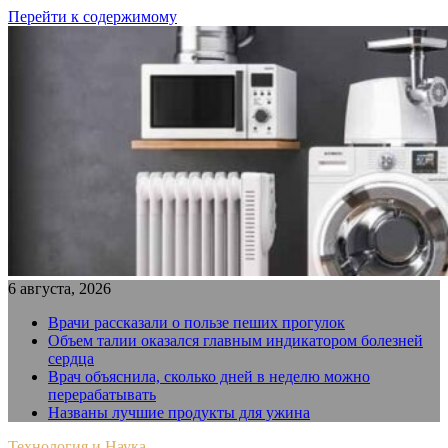
Перейти к содержимому
6 августа, 2026
Врачи рассказали о пользе пеших прогулок
Объем талии оказался главным индикатором болезней
сердца
Врач объяснила, сколько дней в неделю можно
перерабатывать
Названы лучшие продукты для ужина
Технология и Наука