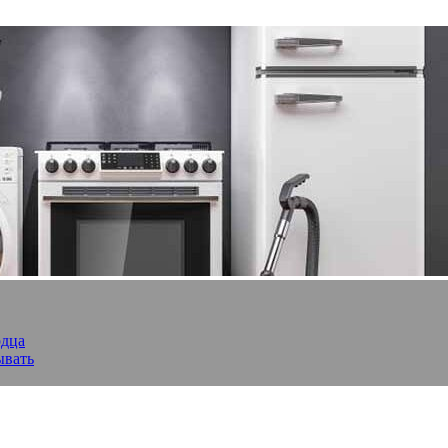
рдца
ывать