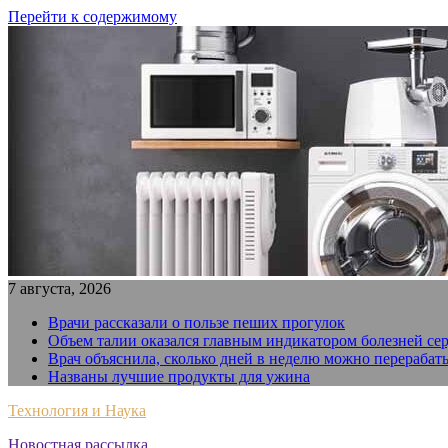
Перейти к содержимому
7 августа, 2026
Врачи рассказали о пользе пеших прогулок
Объем талии оказался главным индикатором болезней се
Врач объяснила, сколько дней в неделю можно перерабат
Названы лучшие продукты для ужина
Технология и Наука
Новостная рассылка