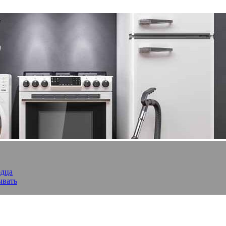
рдца
ывать